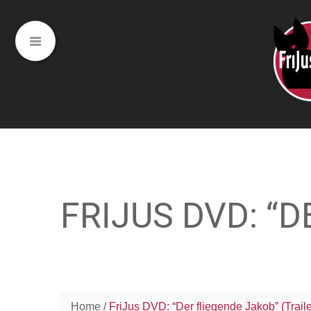
FRIJUS DVD: “D
Home
FriJus DVD: “Der fliegende Jakob” (Traile