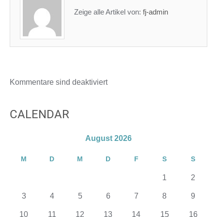
Zeige alle Artikel von:
fj-admin
Kommentare sind deaktiviert
CALENDAR
August 2026
M
D
M
D
F
S
S
1
2
3
4
5
6
7
8
9
10
11
12
13
14
15
16