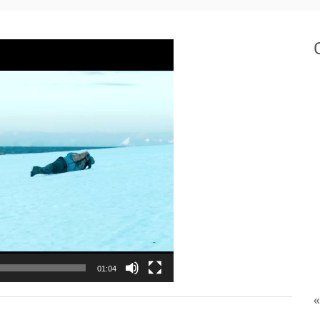
01:04
«