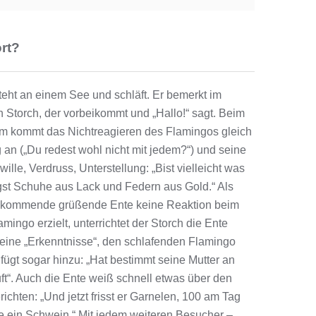
rt?
teht an einem See und schläft. Er bemerkt im
n Storch, der vorbeikommt und „Hallo!“ sagt. Beim
m kommt das Nichtreagieren des Flamingos gleich
 an („Du redest wohl nicht mit jedem?“) und seine
ille, Verdruss, Unterstellung: „Bist vielleicht was
st Schuhe aus Lack und Federn aus Gold.“ Als
eikommende grüßende Ente keine Reaktion beim
mingo erzielt, unterrichtet der Storch die Ente
seine „Erkenntnisse“, den schlafenden Flamingo
 fügt sogar hinzu: „Hat bestimmt seine Mutter an
ft“. Auch die Ente weiß schnell etwas über den
ichten: „Und jetzt frisst er Garnelen, 100 am Tag
ie ein Schwein.“ Mit jedem weiteren Besucher –