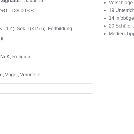
 Signatur:
5563816
Vorschläge 
19 Unterric
V+Ö:
139,00 € €
14 Infobög
20 Schüler-
 1-4), Sek. I (Kl.5-6), Fortbildung
Medien-Tip
dt
eNuK
,
Religion
, Vögel, Vorurteile