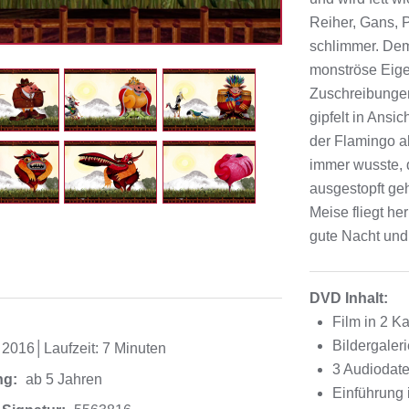
Reiher, Gans, 
schlimmer. De
monströse Eige
Zuschreibungen
gipfelt in Ansi
der Flamingo al
immer wusste, 
ausgestopft geh
Meise fliegt he
gute Nacht und f
DVD Inhalt:
Film in 2 Ka
Bildergaler
2016│Laufzeit: 7 Minuten
3 Audiodat
ng:
ab 5 Jahren
Einführung