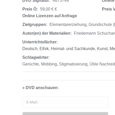
DVD Signatur:
4675749
Online
Preis Ö:
59,00 € €
Preis 
Online Lizenzen auf Anfrage
Zielgruppen:
Elementarerziehung, Grundschule (Kl.
Autor(en) der Materialien:
Friedemann Schuchar
Unterrichtsfächer:
Deutsch
,
Ethik
,
Heimat- und Sachkunde
,
Kunst
,
M
Schlagwörter:
Gerüchte, Mobbing, Stigmatisierung, Üble Nachrede
» DVD anschauen: