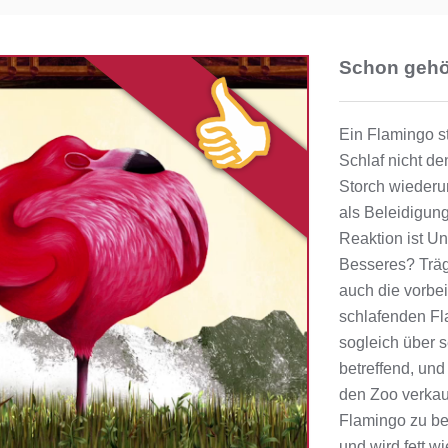
Schon gehö
Ein Flamingo s
Schlaf nicht de
Storch wiederu
als Beleidigung
Reaktion ist Unw
Besseres? Träg
auch die vorb
schlafenden Fla
sogleich über 
betreffend, und
den Zoo verkau
Flamingo zu ber
und wird fett w