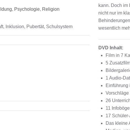
kann. Doch im L
ildung
,
Psychologie
,
Religion
nicht nur im kl
Behinderungen 
, Inklusion, Pubertät, Schulsystem
wesentlich meh
DVD Inhalt:
Film in 7 Ka
5 Zusatzfil
Bildergaler
1 Audio-Dat
Einführung
Vorschläge 
26 Unterric
11 Infobög
17 Schüler-
Das kleine 