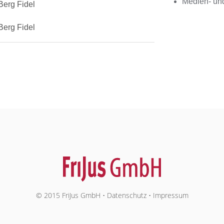
Medien- und
Berg Fidel
Berg Fidel
© 2015 FriJus GmbH •
Datenschutz
•
Impressum