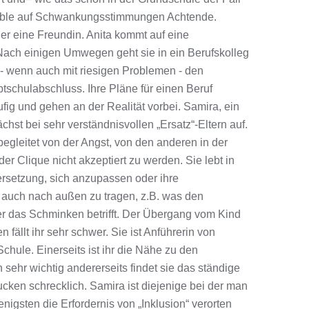
sible auf Schwankungsstimmungen Achtende.
er eine Freundin. Anita kommt auf eine
Nach einigen Umwegen geht sie in ein Berufskolleg
 - wenn auch mit riesigen Problemen - den
tschulabschluss. Ihre Pläne für einen Beruf
fig und gehen an der Realität vorbei. Samira, ein
chst bei sehr verständnisvollen „Ersatz“-Eltern auf.
begleitet von der Angst, von den anderen in der
der Clique nicht akzeptiert zu werden. Sie lebt in
rsetzung, sich anzupassen oder ihre
t auch nach außen zu tragen, z.B. was den
er das Schminken betrifft. Der Übergang vom Kind
 fällt ihr sehr schwer. Sie ist Anführerin von
Schule. Einerseits ist ihr die Nähe zu den
 sehr wichtig andererseits findet sie das ständige
cken schrecklich. Samira ist diejenige bei der man
igsten die Erfordernis von „Inklusion“ verorten