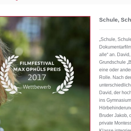
Schule, Sch
„Schule, Schule
Dokumentarfilm
alle“ an. David
Grundschule „Be
eine oder ande
Rolle. Nach der
unterschiedlic
David, der hoch
ins Gymnasium 
Hörbehinderung
Bruder Jakob, 
private Montess
Klasse integrie