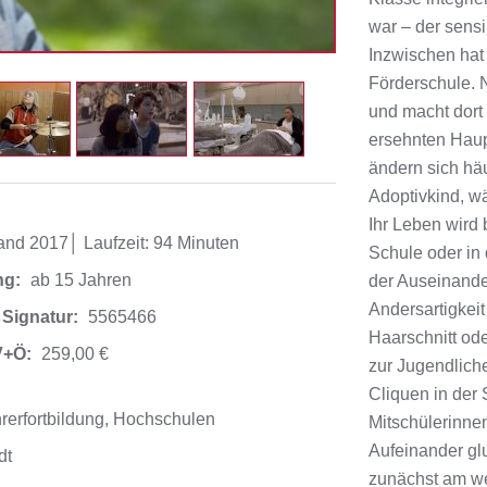
war – der sen
Inzwischen hat 
Förderschule. 
und macht dort
ersehnten Haup
ändern sich häu
Adoptivkind, wä
Ihr Leben wird 
nd 2017│ Laufzeit: 94 Minuten
Schule oder in 
ng:
ab 15 Jahren
der Auseinande
Andersartigkei
 Signatur:
5565466
Haarschnitt od
V+Ö:
259,00 €
zur Jugendlichen
Cliquen in der 
Lehrerfortbildung, Hochschulen
Mitschülerinnen
Aufeinander glu
dt
zunächst am wen