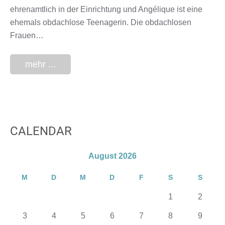
ehrenamtlich in der Einrichtung und Angélique ist eine
ehemals obdachlose Teenagerin. Die obdachlosen
Frauen…
mehr ...
CALENDAR
August 2026
M
D
M
D
F
S
S
1
2
3
4
5
6
7
8
9