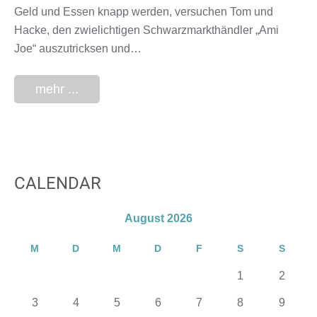
Geld und Essen knapp werden, versuchen Tom und
Hacke, den zwielichtigen Schwarzmarkthändler „Ami
Joe“ auszutricksen und…
mehr ...
CALENDAR
August 2026
M
D
M
D
F
S
S
1
2
3
4
5
6
7
8
9